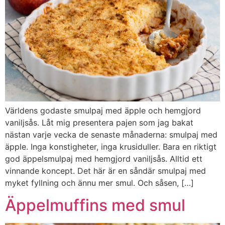
Världens godaste smulpaj med äpple och hemgjord
vaniljsås. Låt mig presentera pajen som jag bakat
nästan varje vecka de senaste månaderna: smulpaj med
äpple. Inga konstigheter, inga krusiduller. Bara en riktigt
god äppelsmulpaj med hemgjord vaniljsås. Alltid ett
vinnande koncept. Det här är en såndär smulpaj med
myket fyllning och ännu mer smul. Och såsen, […]
Äppelmuffins med smul