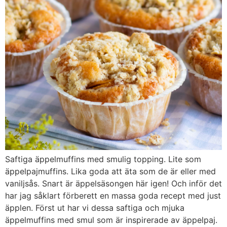
Saftiga äppelmuffins med smulig topping. Lite som
äppelpajmuffins. Lika goda att äta som de är eller med
vaniljsås. Snart är äppelsäsongen här igen! Och inför det
har jag såklart förberett en massa goda recept med just
äpplen. Först ut har vi dessa saftiga och mjuka
äppelmuffins med smul som är inspirerade av äppelpaj.