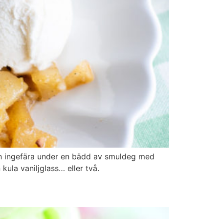
h ingefära under en bädd av smuldeg med
ula vaniljglass… eller två.