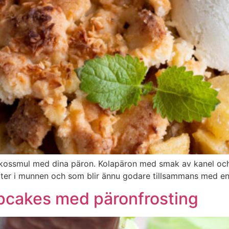
kossmul med dina päron. Kolapäron med smak av kanel oc
ter i munnen och som blir ännu godare tillsammans med en k
upcakes med päronfrosting