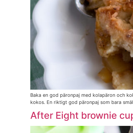
Baka en god päronpaj med kolapäron och ko
kokos. En riktigt god päronpaj som bara smäl
After Eight brownie c