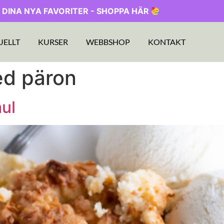
 DINA NYA FAVORITER - SHOPPA HÄR
UELLT
KURSER
WEBBSHOP
KONTAKT
d päron
ul