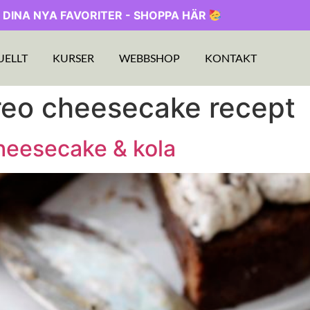
 DINA NYA FAVORITER - SHOPPA HÄR
UELLT
KURSER
WEBBSHOP
KONTAKT
reo cheesecake recept
heesecake & kola