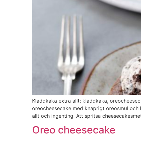
Kladdkaka extra allt: kladdkaka, oreocheesec
oreocheesecake med knaprigt oreosmul och len
allt och ingenting. Att spritsa cheesecakesm
Oreo cheesecake