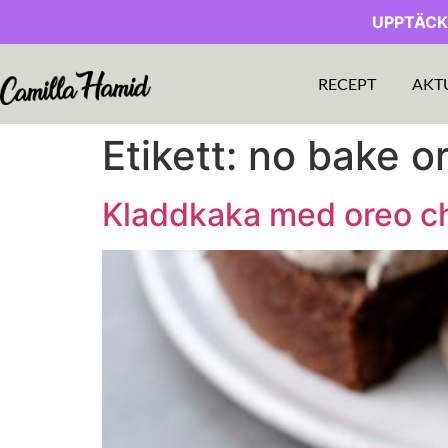
UPPTÄCK
RECEPT
AKT
Etikett:
no bake o
Kladdkaka med oreo c