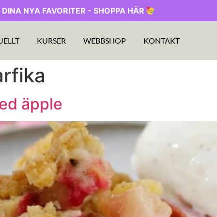
 DINA NYA FAVORITER - SHOPPA HÄR
UELLT
KURSER
WEBBSHOP
KONTAKT
rfika
ed äpple