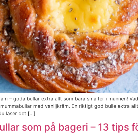
räm – goda bullar extra allt som bara smälter i munnen! V
mabullar med vaniljkräm. En riktigt god bulle extra allt! B
u läser det […]
ar som på bageri – 13 tips fö