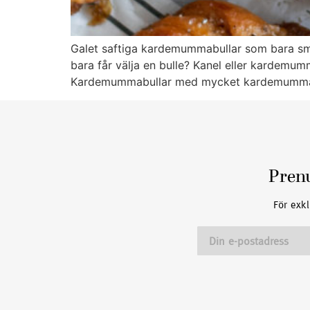
Galet saftiga kardemummabullar som bara smä
bara får välja en bulle? Kanel eller kardemumm
Kardemummabullar med mycket kardemumma
Pren
För exkl