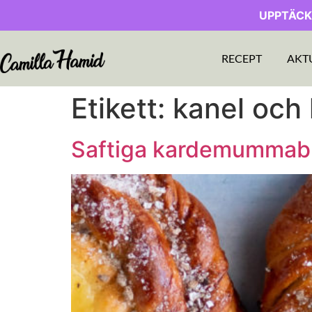
UPPTÄCK
RECEPT
AKT
Etikett:
kanel och
Saftiga kardemummabu