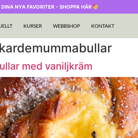
 DINA NYA FAVORITER - SHOPPA HÄR
UELLT
KURSER
WEBBSHOP
KONTAKT
 kardemummabullar
llar med vaniljkräm