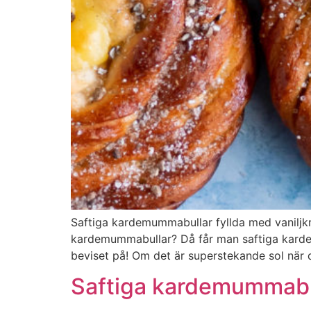
Saftiga kardemummabullar fyllda med vaniljk
kardemummabullar? Då får man saftiga kardemum
beviset på! Om det är superstekande sol när d
Saftiga kardemummabull