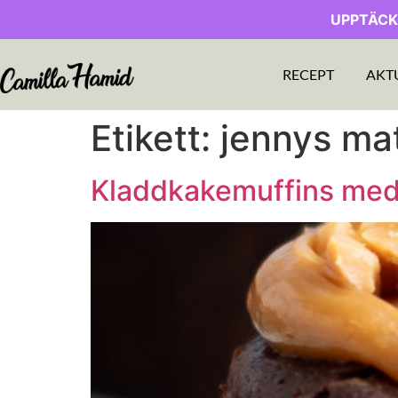
UPPTÄCK
RECEPT
AKT
Etikett:
jennys ma
Kladdkakemuffins med