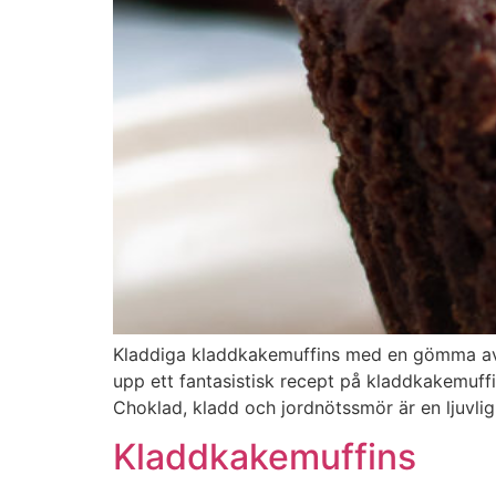
Kladdiga kladdkakemuffins med en gömma av j
upp ett fantasistisk recept på kladdkakemuf
Choklad, kladd och jordnötssmör är en ljuvli
Kladdkakemuffins