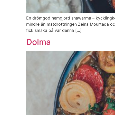
En drömgod hemgjord shawarma – kycklingkebab
mindre än matdrottningen Zeina Mourtada och
fick smaka på var denna […]
Dolma