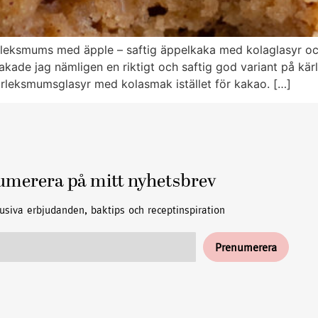
leksmums med äpple – saftig äppelkaka med kolaglasyr och 
bakade jag nämligen en riktigt och saftig god variant på k
leksmumsglasyr med kolasmak istället för kakao. […]
umerera på mitt nyhetsbrev
usiva erbjudanden, baktips och receptinspiration