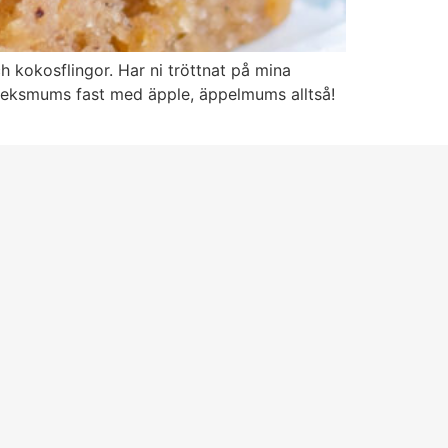
kokosflingor. Har ni tröttnat på mina
ärleksmums fast med äpple, äppelmums alltså!