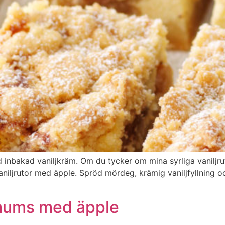
inbakad vaniljkräm. Om du tycker om mina syrliga vaniljrut
niljrutor med äpple. Spröd mördeg, krämig vaniljfyllning o
mums med äpple