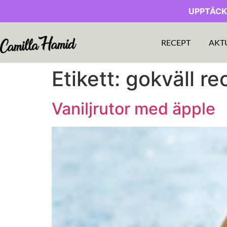
UPPTÄCK
RECEPT
AKT
Etikett:
gokväll r
Vaniljrutor med äpple