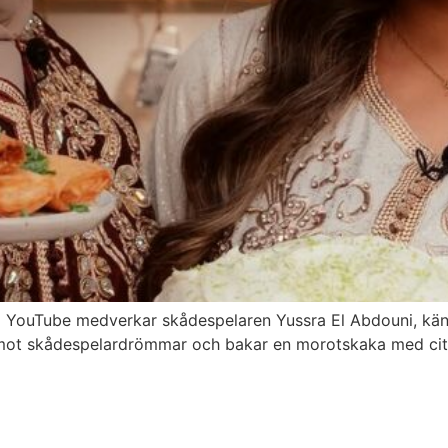
å YouTube medverkar skådespelaren Yussra El Abdouni, känd
 mot skådespelardrömmar och bakar en morotskaka med citro