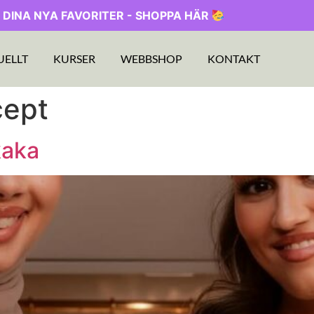
 DINA NYA FAVORITER - SHOPPA HÄR
UELLT
KURSER
WEBBSHOP
KONTAKT
cept
kaka