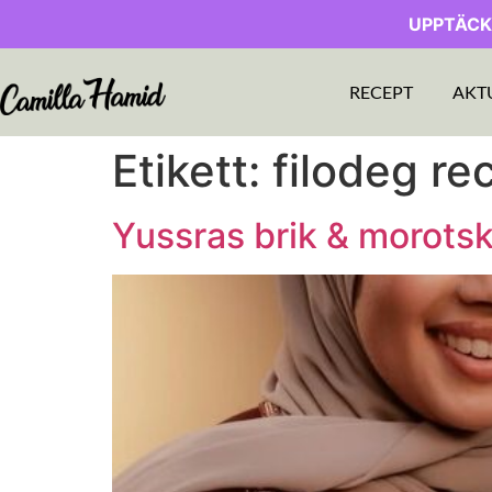
UPPTÄCK
RECEPT
AKT
Etikett:
filodeg re
Yussras brik & morots