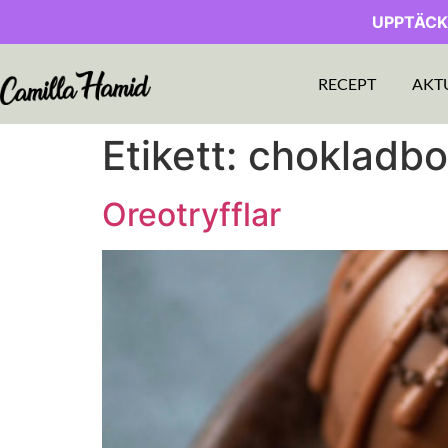
UPPTÄCK
RECEPT
AKT
Etikett:
chokladbol
Oreotryfflar