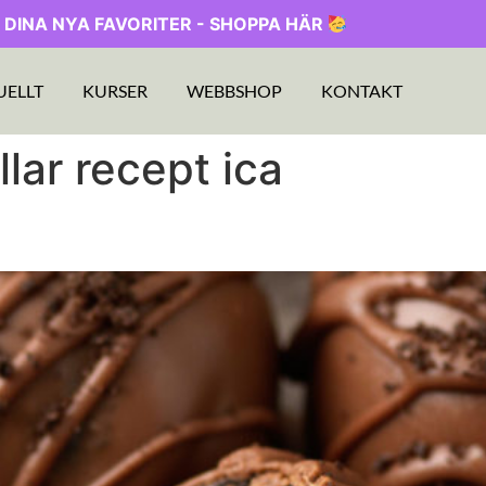
 DINA NYA FAVORITER - SHOPPA HÄR
UELLT
KURSER
WEBBSHOP
KONTAKT
lar recept ica