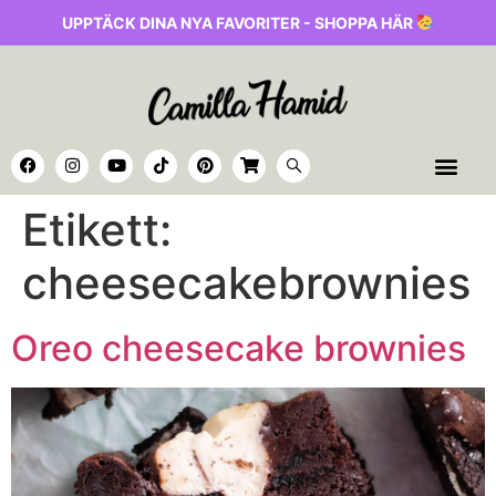
UPPTÄCK DINA NYA FAVORITER - SHOPPA HÄR
Etikett:
cheesecakebrownies
Oreo cheesecake brownies