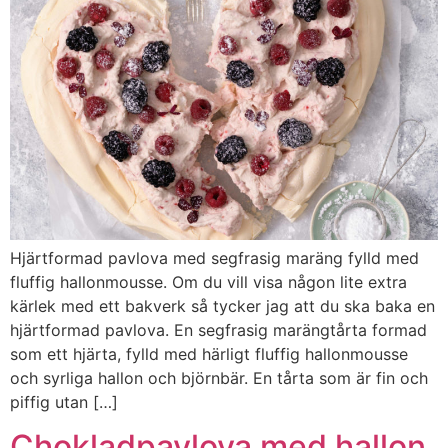
Hjärtformad pavlova med segfrasig maräng fylld med
fluffig hallonmousse. Om du vill visa någon lite extra
kärlek med ett bakverk så tycker jag att du ska baka en
hjärtformad pavlova. En segfrasig marängtårta formad
som ett hjärta, fylld med härligt fluffig hallonmousse
och syrliga hallon och björnbär. En tårta som är fin och
piffig utan […]
Chokladpavlova med hallon,