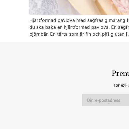
Hjärtformad pavlova med segfrasig maräng fyll
du ska baka en hjärtformad pavlova. En segfra
björnbär. En tårta som är fin och piffig utan [
Pren
För exkl