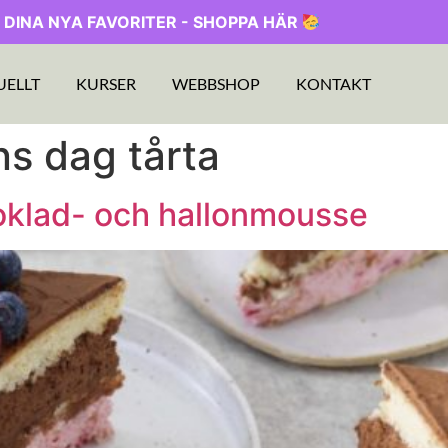
 DINA NYA FAVORITER - SHOPPA HÄR
UELLT
KURSER
WEBBSHOP
KONTAKT
ans dag tårta
oklad- och hallonmousse