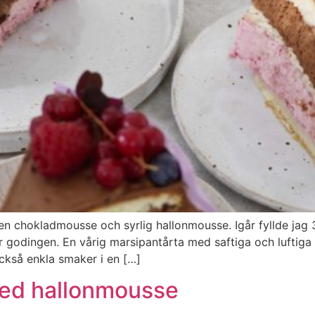
len chokladmousse och syrlig hallonmousse. Igår fyllde jag 
 godingen. En vårig marsipantårta med saftiga och luftiga 
kså enkla smaker i en […]
med hallonmousse