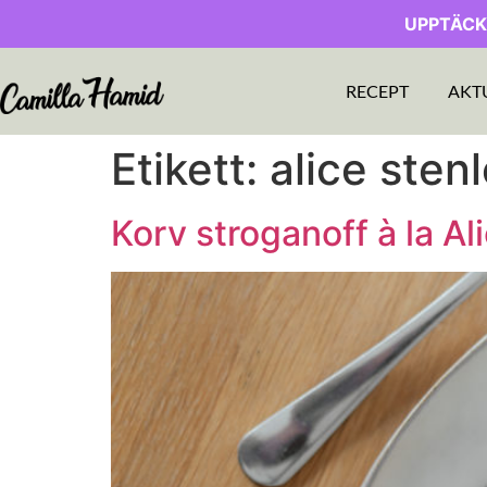
UPPTÄCK
RECEPT
AKT
Etikett:
alice sten
Korv stroganoff à la Al