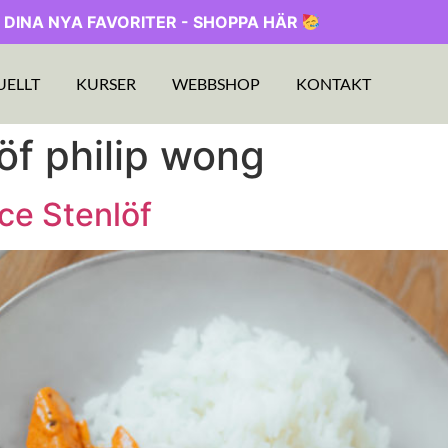
 DINA NYA FAVORITER - SHOPPA HÄR
UELLT
KURSER
WEBBSHOP
KONTAKT
löf philip wong
ice Stenlöf