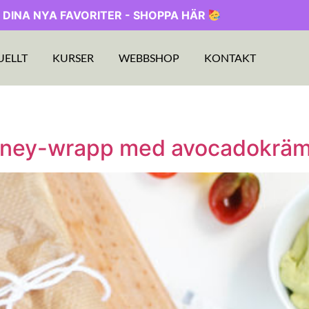
 DINA NYA FAVORITER - SHOPPA HÄR
UELLT
KURSER
WEBBSHOP
KONTAKT
utney-wrapp med avocadokrä