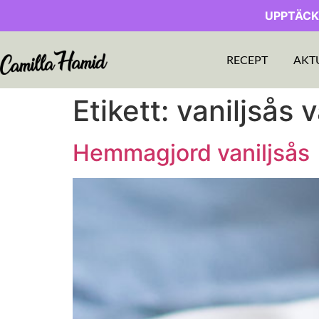
UPPTÄCK
RECEPT
AKT
Etikett:
vaniljsås v
Hemmagjord vaniljsås