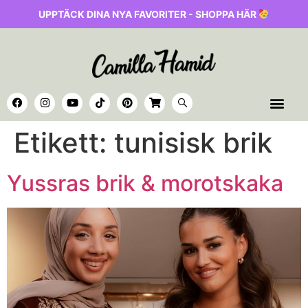
UPPTÄCK DINA NYA FAVORITER - SHOPPA HÄR
Etikett:
tunisisk brik
Yussras brik & morotskaka