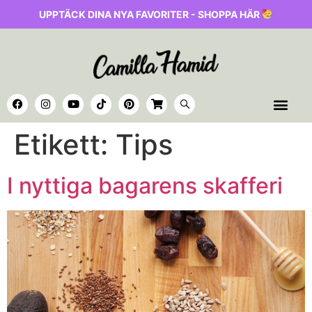
UPPTÄCK DINA NYA FAVORITER - SHOPPA HÄR
Etikett:
Tips
I nyttiga bagarens skafferi