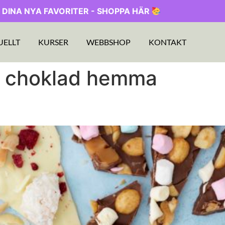
 DINA NYA FAVORITER - SHOPPA HÄR
UELLT
KURSER
WEBBSHOP
KONTAKT
a choklad hemma