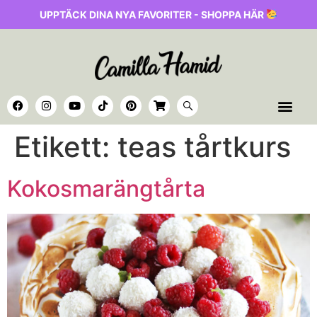
UPPTÄCK DINA NYA FAVORITER - SHOPPA HÄR
Etikett:
teas tårtkurs
Kokosmarängtårta