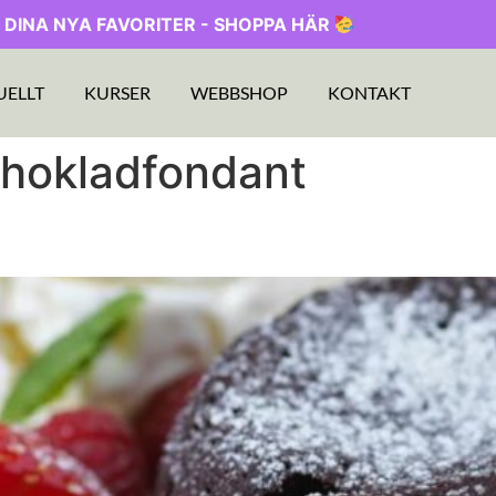
 DINA NYA FAVORITER - SHOPPA HÄR
UELLT
KURSER
WEBBSHOP
KONTAKT
chokladfondant