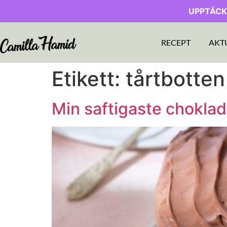
UPPTÄCK
RECEPT
AKT
Etikett:
tårtbotten
Min saftigaste choklad