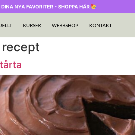
 DINA NYA FAVORITER - SHOPPA HÄR
UELLT
KURSER
WEBBSHOP
KONTAKT
 recept
tårta