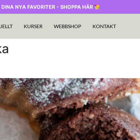
 DINA NYA FAVORITER - SHOPPA HÄR
UELLT
KURSER
WEBBSHOP
KONTAKT
ka