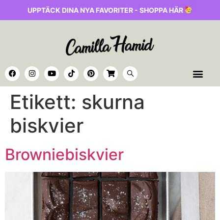
UPPTÄCK DINA NYA FAVORITER - SHOPPA HÄR
Etikett:
skurna
biskvier
Browniebiskvier