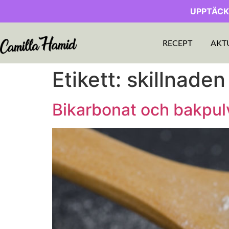
UPPTÄCK
RECEPT
AKT
Etikett:
skillnaden
Bikarbonat och bakpulv