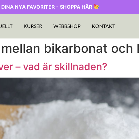
 DINA NYA FAVORITER - SHOPPA HÄR
UELLT
KURSER
WEBBSHOP
KONTAKT
 mellan bikarbonat och
er – vad är skillnaden?