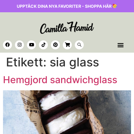
UPPTÄCK DINA NYA FAVORITER - SHOPPA HÄR
Etikett:
sia glass
Hemgjord sandwichglass