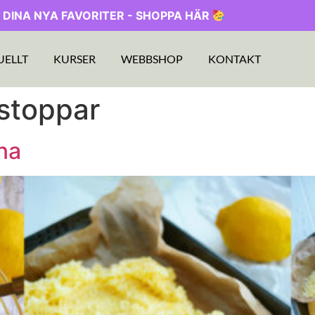
 DINA NYA FAVORITER - SHOPPA HÄR
UELLT
KURSER
WEBBSHOP
KONTAKT
stoppar
na