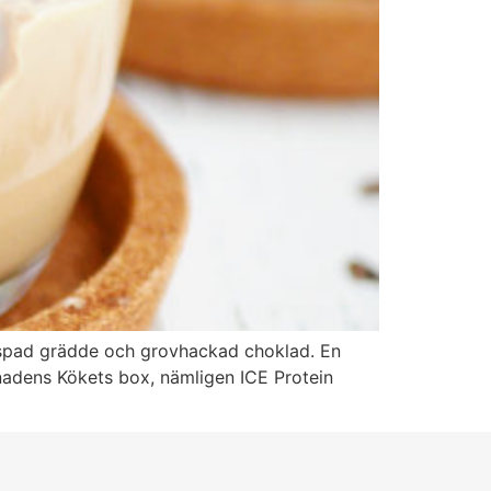
ispad grädde och grovhackad choklad. En
ånadens Kökets box, nämligen ICE Protein