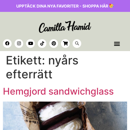
UPPTÄCK DINA NYA FAVORITER - SHOPPA HÄR
Etikett:
nyårs
efterrätt
Hemgjord sandwichglass