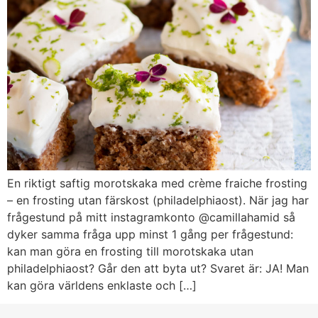
En riktigt saftig morotskaka med crème fraiche frosting
– en frosting utan färskost (philadelphiaost). När jag har
frågestund på mitt instagramkonto @camillahamid så
dyker samma fråga upp minst 1 gång per frågestund:
kan man göra en frosting till morotskaka utan
philadelphiaost? Går den att byta ut? Svaret är: JA! Man
kan göra världens enklaste och […]