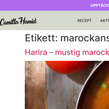
UPPTÄCK
RECEPT
AKT
Etikett:
marockan
Harira – mustig maroc