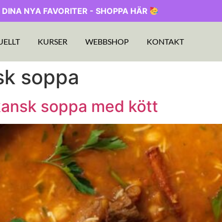
 DINA NYA FAVORITER - SHOPPA HÄR
UELLT
KURSER
WEBBSHOP
KONTAKT
sk soppa
kansk soppa med kött