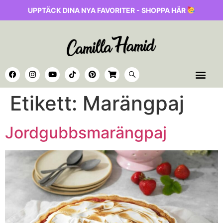
UPPTÄCK DINA NYA FAVORITER - SHOPPA HÄR
Etikett:
Marängpaj
Jordgubbsmarängpaj