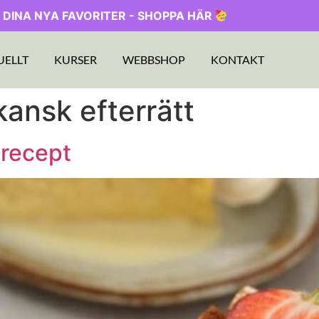
 DINA NYA FAVORITER - SHOPPA HÄR
UELLT
KURSER
WEBBSHOP
KONTAKT
kansk efterrätt
 recept