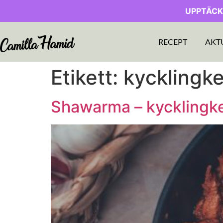
UPPTÄCK
RECEPT
AKT
Etikett:
kycklingk
Shawarma – kycklingke