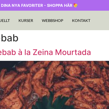
 DINA NYA FAVORITER - SHOPPA HÄR
UELLT
KURSER
WEBBSHOP
KONTAKT
ebab
bab à la Zeina Mourtada