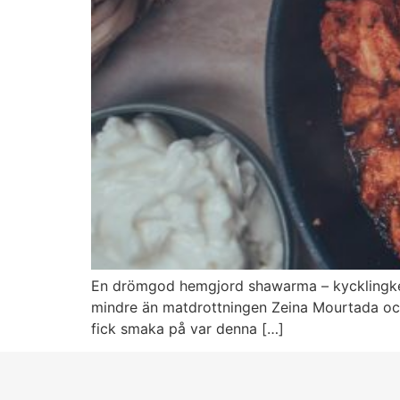
En drömgod hemgjord shawarma – kycklingkebab
mindre än matdrottningen Zeina Mourtada och
fick smaka på var denna […]