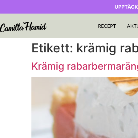
UPPTÄCK
RECEPT
AKT
Etikett:
krämig ra
Krämig rabarbermarän