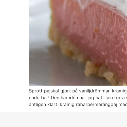
Sprött pajskal gjort på vaniljdrömmar, krämi
underbar! Den här idén har jag haft sen förr
äntligen klart: krämig rabarbermarängpaj med