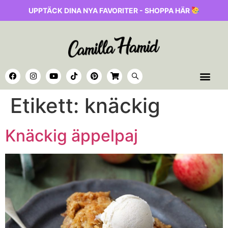
UPPTÄCK DINA NYA FAVORITER - SHOPPA HÄR
Etikett:
knäckig
Knäckig äppelpaj