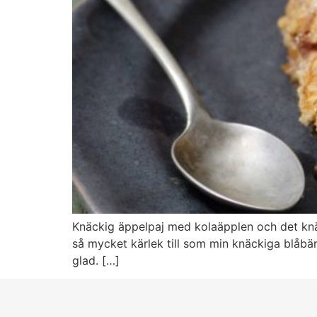
Knäckig äppelpaj med kolaäpplen och det knäc
så mycket kärlek till som min knäckiga blåbär
glad. […]