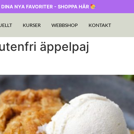
 DINA NYA FAVORITER - SHOPPA HÄR
UELLT
KURSER
WEBBSHOP
KONTAKT
utenfri äppelpaj