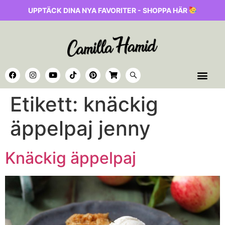
UPPTÄCK DINA NYA FAVORITER - SHOPPA HÄR
Etikett:
knäckig
äppelpaj jenny
Knäckig äppelpaj