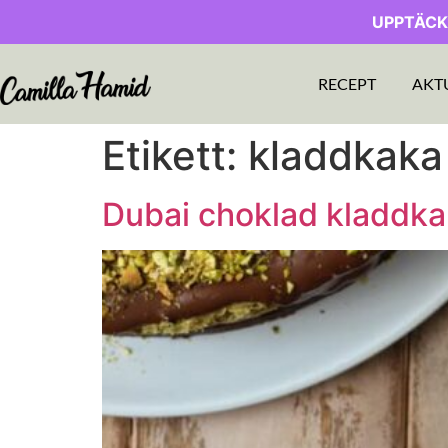
UPPTÄCK
RECEPT
AKT
Etikett:
kladdkaka
Dubai choklad kladdk