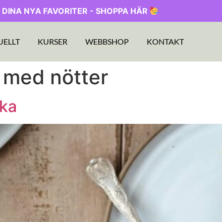
 DINA NYA FAVORITER - SHOPPA HÄR
UELLT
KURSER
WEBBSHOP
KONTAKT
 med nötter
aka