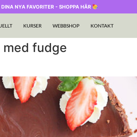
 DINA NYA FAVORITER - SHOPPA HÄR
UELLT
KURSER
WEBBSHOP
KONTAKT
 med fudge