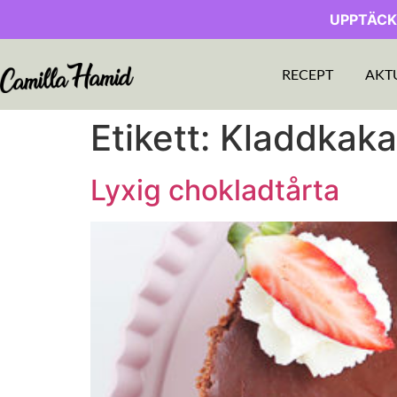
UPPTÄCK
RECEPT
AKT
Etikett:
Kladdkaka
Lyxig chokladtårta