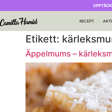
UPPTÄCK
RECEPT
AKT
Etikett:
kärleksmu
Äppelmums – kärleks