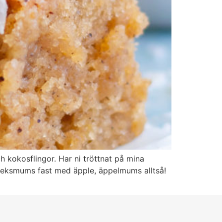
kokosflingor. Har ni tröttnat på mina
ärleksmums fast med äpple, äppelmums alltså!