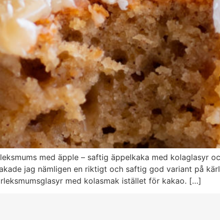
leksmums med äpple – saftig äppelkaka med kolaglasyr och 
bakade jag nämligen en riktigt och saftig god variant på k
leksmumsglasyr med kolasmak istället för kakao. […]