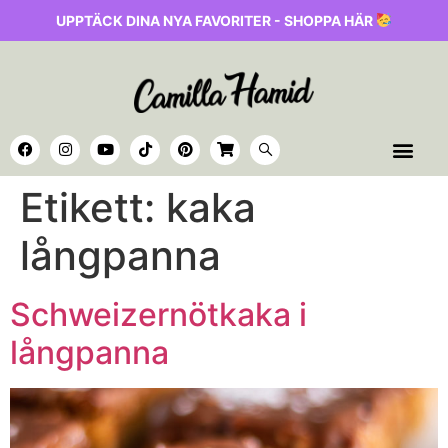
UPPTÄCK DINA NYA FAVORITER - SHOPPA HÄR
Etikett:
kaka
långpanna
Schweizernötkaka i
långpanna