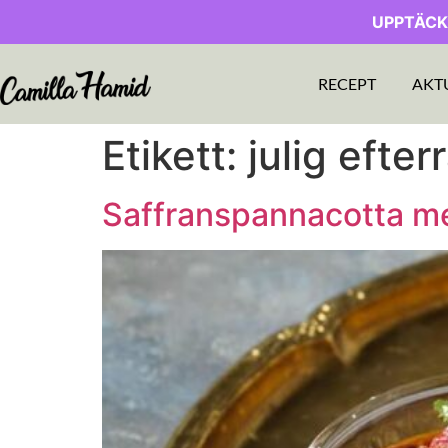
UPPTÄCK
RECEPT
AKT
Etikett:
julig efter
Saffranspannacotta me