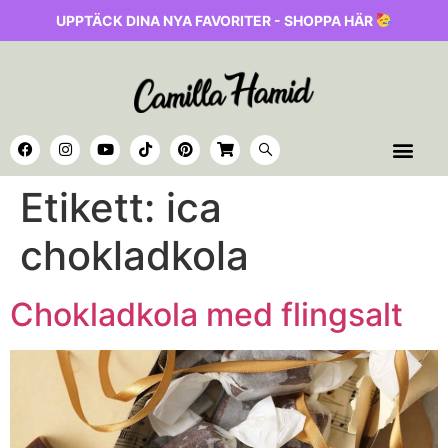
UPPTÄCK DINA NYA FAVORITER - SHOPPA HÄR
Etikett:
ica
chokladkola
Chokladkola med flingsalt