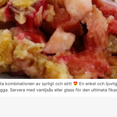
ta kombinationen av syrligt och sött
En enkel och ljuvli
ga. Servera med vaniljsås eller glass för den ultimata fika