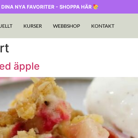
 DINA NYA FAVORITER - SHOPPA HÄR
UELLT
KURSER
WEBBSHOP
KONTAKT
rt
ed äpple