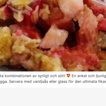
ta kombinationen av syrligt och sött
En enkel och ljuvli
ga. Servera med vaniljsås eller glass för den ultimata fika