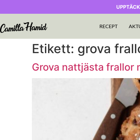
UPPTÄCK
RECEPT
AKT
Etikett:
grova fral
Grova nattjästa frallor