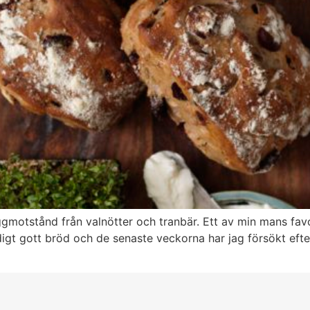
gmotstånd från valnötter och tranbär. Ett av min mans favo
digt gott bröd och de senaste veckorna har jag försökt efter