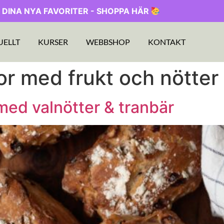
 DINA NYA FAVORITER - SHOPPA HÄR
UELLT
KURSER
WEBBSHOP
KONTAKT
lor med frukt och nötter
 med valnötter & tranbär