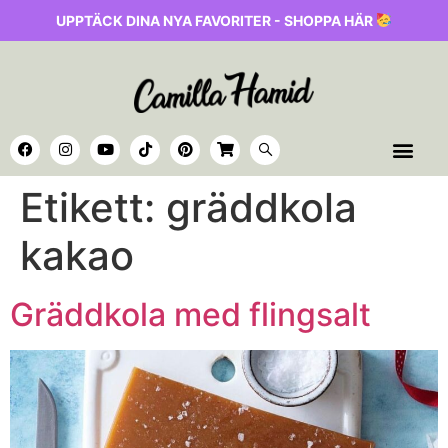
UPPTÄCK DINA NYA FAVORITER - SHOPPA HÄR
Etikett:
gräddkola
kakao
Gräddkola med flingsalt