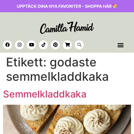
UPPTÄCK DINA NYA FAVORITER - SHOPPA HÄR
Etikett:
godaste
semmelkladdkaka
Semmelkladdkaka