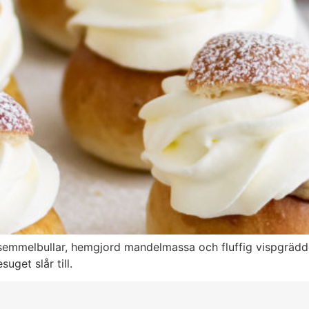
semmelbullar, hemgjord mandelmassa och fluffig vispgrädde
uget slår till.