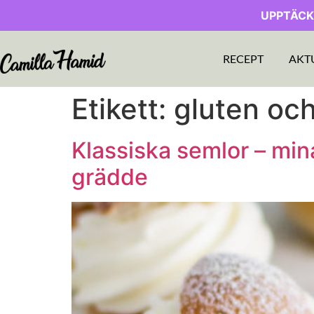
UPPTÄCK
RECEPT
AKT
Etikett:
gluten och
Klassiska semlor – mina
grädde